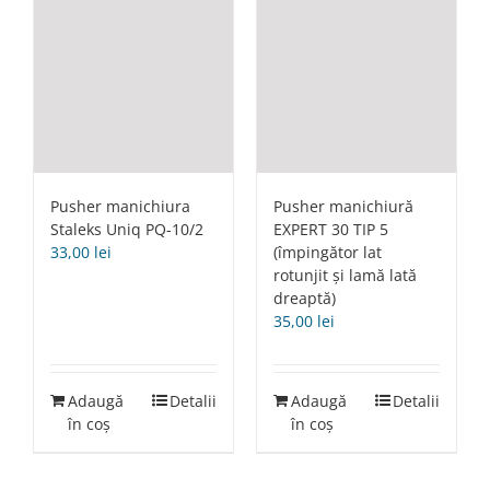
Pusher manichiura
Pusher manichiură
Staleks Uniq PQ-10/2
EXPERT 30 TIP 5
33,00
lei
(împingător lat
rotunjit și lamă lată
dreaptă)
35,00
lei
Adaugă
Detalii
Adaugă
Detalii
în coș
în coș