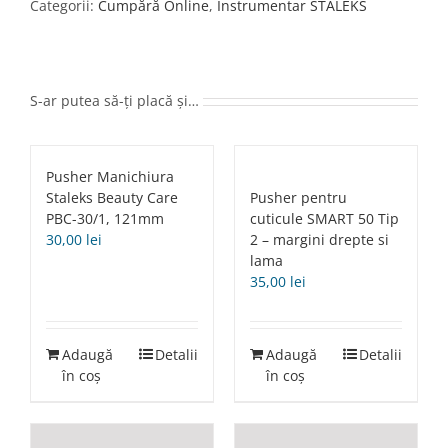
Care
Categorii:
Cumpără Online
,
Instrumentar STALEKS
PBC-
30/2,
121mm
S-ar putea să-ți placă și…
Pusher Manichiura
Staleks Beauty Care
Pusher pentru
PBC-30/1, 121mm
cuticule SMART 50 Tip
30,00
lei
2 – margini drepte si
lama
35,00
lei
Adaugă
Detalii
Adaugă
Detalii
în coș
în coș