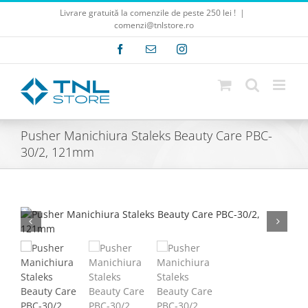
Skip
Livrare gratuită la comenzile de peste 250 lei !
|
to
comenzi@tnlstore.ro
content
Facebook
E-
Instagram
mail:
Pusher Manichiura Staleks Beauty Care PBC-
30/2, 121mm