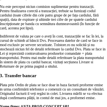
Nu este perceput niciun comision suplimentar pentru tranzacții.
Pentru finalizarea corectă a tranzacției, trebuie sa furnizați codul
cardului (toate cifrele din cele patru grupe de pe fața cardului, fără
spații), data de expirare și ultimile trei cifre de pe spatele cardului
înscripționate pe banda cu semnătura dumneavoastră (în funcție de
card, acestea pot lipsi).
Indiferent de valuta pe care o aveți în cont, tranzacțiile se fac în lei, la
cursul de schimb al băncii Dvs. Procesarea datelor de card se face in
mod exclusiv pe servere securizate. Tnlstore.ro nu solicită și nu
stochează niciun fel de detalii referitoare la cardul Dvs. Plata se face in
Lei și reprezintă contravaloarea produselor comandate + plata
transportului. Pentru mai multe detalii referitoare la plata transportului
în sistem de plata cu cardul bancar, vizitați secțiunea Livrare si
Returnare de pe prima pagină a sitului.
3. Transfer bancar
Plata prin Ordin de plata se face doar in baza facturii proforme emise
in urma confirmării telefonice a comenzii cu un consultant de vânzări.
Originalul facturii il veți regăsi in colet. Livrarea mărfii se va efectua
după confirmarea plății, in contul de mai jos, a proformei emise.
Nume firma: ANTA PROD CONCEPT SRL