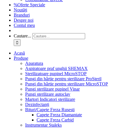
%Oferte Speciale
Noutăți
Branduri
Despre noi
Contul meu
Cautare...
Acasă
Produse
Aparatura
Aspiratoare praf unghii SHEMAX
Sterilizatoare pupinel MicroSTOP
Pungi din hârtie pentru sterilizare ProSteril
Pungi din hârtie pentru sterilizare MicroSTOP
Pungi sterilizare pupinel Vinar
Pungi sterilizare autoclav
Martori Indicatori sterilizare
Dezinfectanți
Bituri/Capete Freza Rusesti
Capete Freza Diamantate
Capete Freza Carbid
Instrumentar Staleks