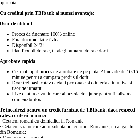
aprobata.
Cu creditul prin
TBIbank
ai numai avantaje:
Usor de obtinut
Proces de finantare 100% online
Fara documentatie fizica
Disponibil 24/24
Plan flexibil de rate, tu alegi numarul de rate dorit
Aprobare rapida
Cel mai rapid proces de aprobare de pe piata. Ai nevoie de 10-1
minute pentru a cumpara produsul dorit.
Doar trei pasi, cateva detalii personale si o interfata intuitiva si
usor de urmarit.
Live chat in cazul in care ai nevoie de ajutor pentru finalizarea
cumparaturilor.
Te incadrezi pentru un credit furnizat de
TBIbank
, daca respecti
cateva criterii minime:
· Cetateni romani cu domiciliul in Romania
· Cetateni straini care au rezidenta pe teritoriul Romaniei, cu angajator
din Romania;
· Venit minim acceptat: