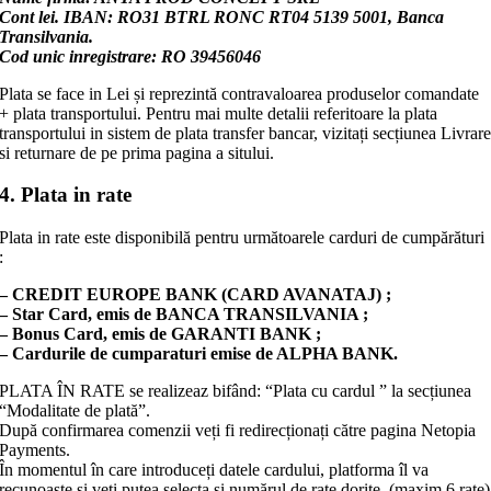
Cont lei. IBAN: RO31 BTRL RONC RT04 5139 5001, Banca
Transilvania.
Cod unic inregistrare: RO 39456046
Plata se face in Lei și reprezintă contravaloarea produselor comandate
+ plata transportului. Pentru mai multe detalii referitoare la plata
transportului in sistem de plata transfer bancar, vizitați secțiunea Livrar
si returnare de pe prima pagina a sitului.
4. Plata in rate
Plata in rate este disponibilă pentru următoarele carduri de cumpărături
:
– CREDIT EUROPE BANK (CARD AVANATAJ) ;
– Star Card, emis de BANCA TRANSILVANIA ;
– Bonus Card, emis de GARANTI BANK ;
– Cardurile de cumparaturi emise de ALPHA BANK.
PLATA ÎN RATE se realizeaz bifând: “Plata cu cardul ” la secțiunea
“Modalitate de plată”.
După confirmarea comenzii veți fi redirecționați către pagina Netopia
Payments.
În momentul în care introduceți datele cardului, platforma îl va
recunoaște și veți putea selecta și numărul de rate dorite. (maxim 6 rate)