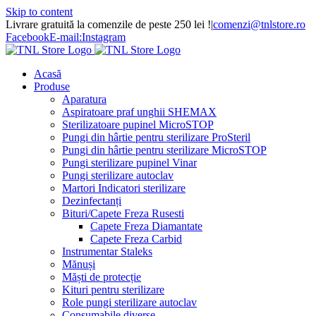
Skip to content
Livrare gratuită la comenzile de peste 250 lei !
|
comenzi@tnlstore.ro
Facebook
E-mail:
Instagram
Acasă
Produse
Aparatura
Aspiratoare praf unghii SHEMAX
Sterilizatoare pupinel MicroSTOP
Pungi din hârtie pentru sterilizare ProSteril
Pungi din hârtie pentru sterilizare MicroSTOP
Pungi sterilizare pupinel Vinar
Pungi sterilizare autoclav
Martori Indicatori sterilizare
Dezinfectanți
Bituri/Capete Freza Rusesti
Capete Freza Diamantate
Capete Freza Carbid
Instrumentar Staleks
Mănuși
Măști de protecție
Kituri pentru sterilizare
Role pungi sterilizare autoclav
Consumabile diverse