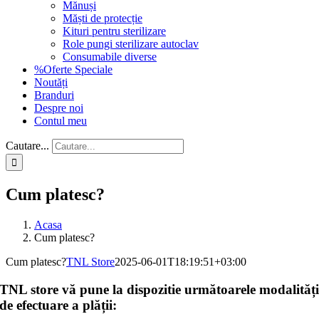
Mănuși
Măști de protecție
Kituri pentru sterilizare
Role pungi sterilizare autoclav
Consumabile diverse
%Oferte Speciale
Noutăți
Branduri
Despre noi
Contul meu
Cautare...
Cum platesc?
Acasa
Cum platesc?
Cum platesc?
TNL Store
2025-06-01T18:19:51+03:00
TNL store vă pune la dispozitie următoarele modalităț
de efectuare a plății: