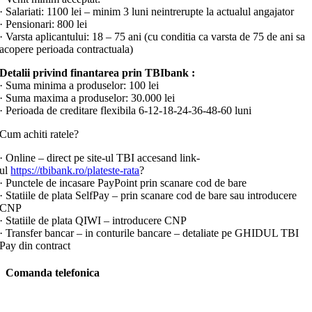
· Salariati: 1100 lei – minim 3 luni neintrerupte la actualul angajator
· Pensionari: 800 lei
· Varsta aplicantului: 18 – 75 ani (cu conditia ca varsta de 75 de ani sa
acopere perioada contractuala)
Detalii privind finantarea prin
TBIbank
:
· Suma minima a produselor: 100 lei
· Suma maxima a produselor: 30.000 lei
· Perioada de creditare flexibila 6-12-18-24-36-48-60 luni
Cum achiti ratele?
· Online – direct pe site-ul TBI accesand link-
ul
https://tbibank.ro/plateste-rata
?
· Punctele de incasare PayPoint prin scanare cod de bare
· Statiile de plata SelfPay – prin scanare cod de bare sau introducere
CNP
· Statiile de plata QIWI – introducere CNP
· Transfer bancar – in conturile bancare – detaliate pe GHIDUL TBI
Pay din contract
Comanda telefonica
Telefon comenzi: