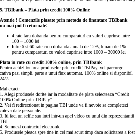
5. TBIbank
– Plata prin credit 100% Online
Atentie ! Comenzile plasate prin metoda de finantare TBIbank
nu mai pot fi returnate!
4 rate fara dobanda pentru cumparaturi cu valori cuprinse intre
100 – 1000 lei
Intre 6 si 60 rate cu o dobanda anuala de 12%, lunara de 1%
pentru cumparaturi cu valori cuprinse intre 1000 – 30000 lei
Plata in rate cu credit 100% online, prin
TBIbank
Pentru achizitionarea produselor prin credit TBIPay, vei parcurge
cativa pasi simpli, parte a unui flux automat, 100% online si disponibil
24/7.
Mai exact:
1. Alegi produsele dorite iar la modalitate de plata selecteaza “Credit
100% Online prin TBIPay”
2. Vei fi redirectionat in pagina TBI unde va fi nevoie sa completezi
cateva date personale.
3. Iti faci un selfie sau intri intr-un apel video cu unul din reprezentantii
TBI
4. Semnezi contractul electronic
5. Produsele pleaca spre tine in cel mai scurt timp daca solicitarea a fost