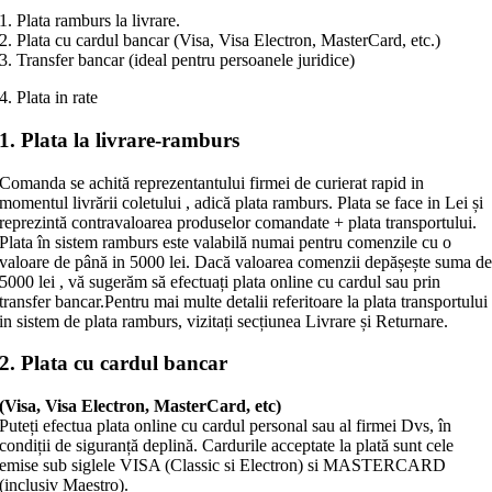
1. Plata ramburs la livrare.
2. Plata cu cardul bancar (Visa, Visa Electron, MasterCard, etc.)
3. Transfer bancar (ideal pentru persoanele juridice)
4. Plata in rate
1. Plata la livrare-ramburs
Comanda se achită reprezentantului firmei de curierat rapid in
momentul livrării coletului , adică plata ramburs. Plata se face in Lei și
reprezintă contravaloarea produselor comandate + plata transportului.
Plata în sistem ramburs este valabilă numai pentru comenzile cu o
valoare de până in 5000 lei. Dacă valoarea comenzii depășește suma d
5000 lei , vă sugerăm să efectuați plata online cu cardul sau prin
transfer bancar.Pentru mai multe detalii referitoare la plata transportului
in sistem de plata ramburs, vizitați secțiunea Livrare și Returnare.
2. Plata cu cardul bancar
(Visa, Visa Electron, MasterCard, etc)
Puteți efectua plata online cu cardul personal sau al firmei Dvs, în
condiții de siguranță deplină. Cardurile acceptate la plată sunt cele
emise sub siglele VISA (Classic si Electron) si MASTERCARD
(inclusiv Maestro).