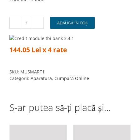
ADAUGĂ ÎN COȘ
Cantitate
Aparat
de
Curatat
144.05 Lei x 4 rate
cu
Ultrasunete
MicroSTOP
MU-
SKU:
MUSMART1
SMART,
Categorii:
Aparatura
,
Cumpără Online
Capacitate
800ml
S-ar putea să-ți placă și…