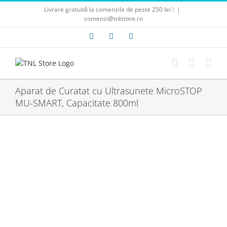
Skip
Livrare gratuită la comenzile de peste 250 lei !
|
to
comenzi@tnlstore.ro
content
Facebook
E-
Instagram
mail:
Aparat de Curatat cu Ultrasunete MicroSTOP
MU-SMART, Capacitate 800ml