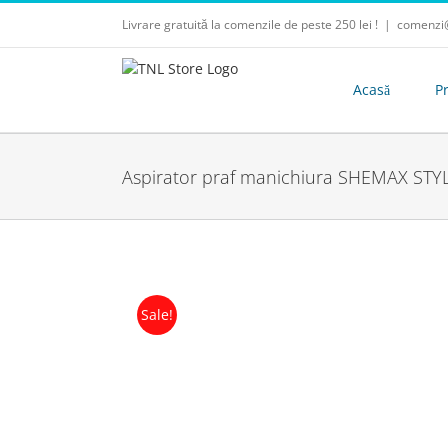
Skip
Livrare gratuită la comenzile de peste 250 lei !
|
comenzi@
to
content
Acasă
P
Aspirator praf manichiura SHEMAX STY
Sale!