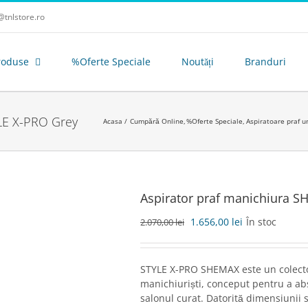
tnlstore.ro
roduse
%Oferte Speciale
Noutăți
Branduri
LE X-PRO Grey
Acasa
Cumpără Online
%Oferte Speciale
Aspiratoare praf 
Aspirator praf manichiura 
Prețul
Prețul
1.656,00
lei
În stoc
2.070,00
lei
inițial
curent
a
este:
fost:
1.656,00 lei.
STYLE X-PRO SHEMAX este un colector
2.070,00 lei.
manichiuriști, conceput pentru a ab
salonul curat. Datorită dimensiunii s