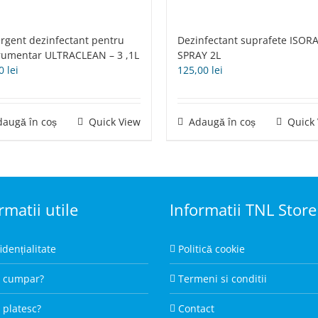
rgent dezinfectant pentru
Dezinfectant suprafete ISOR
rumentar ULTRACLEAN – 3 ,1L
SPRAY 2L
00
lei
125,00
lei
daugă în coș
Quick View
Adaugă în coș
Quick
rmatii utile
Informatii TNL Store
idențialitate
Politică cookie
 cumpar?
Termeni si conditii
platesc?
Contact