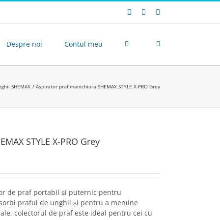
Facebook
E-
Instagram
mail:
Despre noi
Contul meu
unghii SHEMAX
Aspirator praf manichiura SHEMAX STYLE X-PRO Grey
SHEMAX STYLE X-PRO Grey
 de praf portabil și puternic pentru
sorbi praful de unghii și pentru a menține
ale, colectorul de praf este ideal pentru cei cu