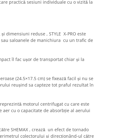
care practică sesiuni individuale cu o vizită la
ă și dimensiuni reduse , STYLE X-PRO este
i sau saloanele de manichiura cu un trafic de
act îl fac ușor de transportat chiar și la
roase (24.5×17.5 cm) se fixează facil și nu se
ului reușind sa capteze tot praful rezultat în
reprezintă motorul centrifugat cu care este
e aer cu o capacitate de absorbție al aerului
 către SHEMAX , crează un efect de tornado
rimetrul colectorului și direcționând-ul către