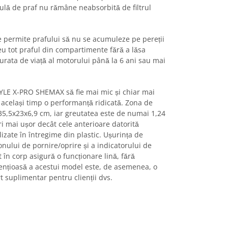
iculă de praf nu rămâne neabsorbită de filtrul
 permite prafului să nu se acumuleze pe pereții
eu tot praful din compartimente fără a lăsa
urata de viață al motorului până la 6 ani sau mai
YLE X-PRO SHEMAX să fie mai mic și chiar mai
n același timp o performanță ridicată. Zona de
 35,5x23x6,9 cm, iar greutatea este de numai 1,24
i mai ușor decât cele anterioare datorită
lizate în întregime din plastic. Ușurința de
onului de pornire/oprire și a indicatorului de
t în corp asigură o funcționare lină, fără
ilențioasă a acestui model este, de asemenea, o
t suplimentar pentru clienții dvs.