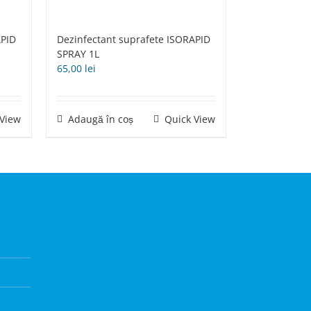
APID
Dezinfectant suprafete ISORAPID
SPRAY 1L
65,00
lei
 View
Adaugă în coș
Quick View