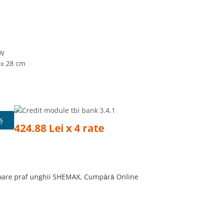
4W
 х 28 cm
Ș
424.88 Lei x 4 rate
oare praf unghii SHEMAX
,
Cumpără Online