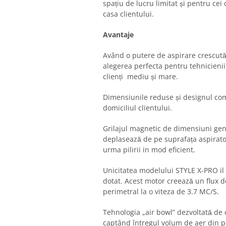
spațiu de lucru limitat și pentru cei 
casa clientului.
Avantaje
Având o putere de aspirare crescut
alegerea perfecta pentru tehnicieni
clienți mediu și mare.
Dimensiunile reduse și designul comp
domiciliul clientului.
Grilajul magnetic de dimensiuni gene
deplasează de pe suprafața aspirator
urma pilirii in mod eficient.
Unicitatea modelului STYLE X-PRO il 
dotat. Acest motor creează un flux d
perimetral la o viteza de 3.7 MC/S.
Tehnologia „air bowl” dezvoltată de
captând întregul volum de aer din pe