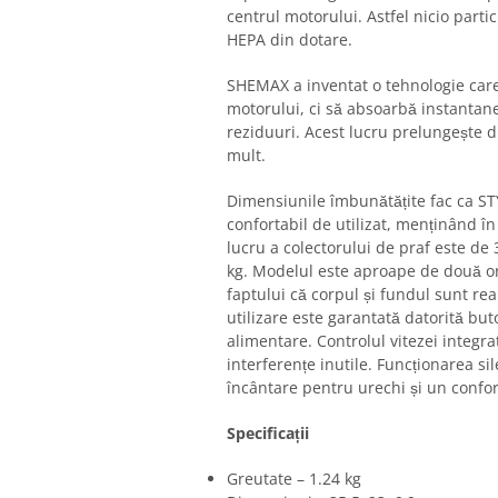
centrul motorului. Astfel nicio part
HEPA din dotare.
SHEMAX a inventat o tehnologie care
motorului, ci să absoarbă instantan
reziduuri. Acest lucru prelungește d
mult.
Dimensiunile îmbunătățite fac ca ST
confortabil de utilizat, menținând î
lucru a colectorului de praf este de
kg. Modelul este aproape de două or
faptului că corpul și fundul sunt rea
utilizare este garantată datorită but
alimentare. Controlul vitezei integra
interferențe inutile. Funcționarea s
încântare pentru urechi și un confor
Specificații
Greutate – 1.24 kg