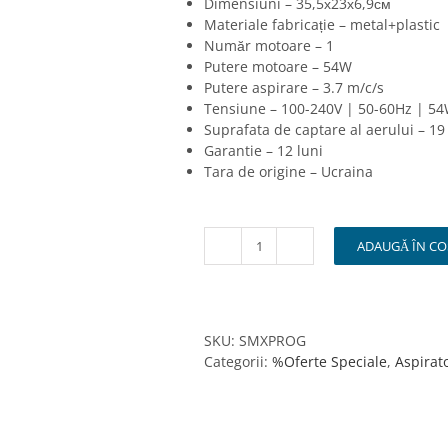
Dimensiuni – 35,5х23х6,9см
Materiale fabricație – metal+plastic
Număr motoare – 1
Putere motoare – 54W
Putere aspirare – 3.7 m/c/s
Tensiune – 100-240V | 50-60Hz | 5
Suprafata de captare al aerului – 19
Garantie – 12 luni
Tara de origine – Ucraina
ADAUGĂ ÎN CO
Cantitate
Aspirator
praf
manichiura
SHEMAX
SKU:
SMXPROG
STYLE
Categorii:
%Oferte Speciale
,
Aspirat
X-
PRO
Grey