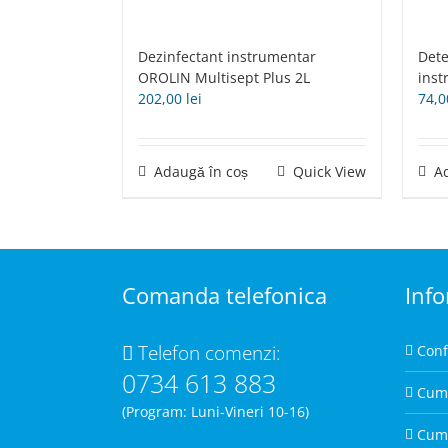
Dezinfectant instrumentar
Dete
OROLIN Multisept Plus 2L
inst
202,00
lei
74,
Adaugă în coș
Quick View
A
Comanda telefonica
Info
Telefon comenzi:
Conf
0734 613 883
Cum
(Program: Luni-Vineri 10-16)
Cum 