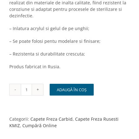
realizat din materiale de inalta calitate, fiind rezistent la
coroziune si adaptat pentru procesele de sterilizare si
dezinfectie.
– Inlatura acrylul si gelul de pe unghii;
– Se poate folosi pentu modelare si finisare;
– Rezistenta si durabilitate crescuta;
Produs fabricat in Rusia.
ADAUGĂ ÎN COȘ
Cantitate
Bit/Capat
Freza
Carbid
Con
Categorii:
Capete Freza Carbid
,
Capete Freza Rusesti
Mic
KMIZ
,
Cumpără Online
Rosu
2.3/8mm