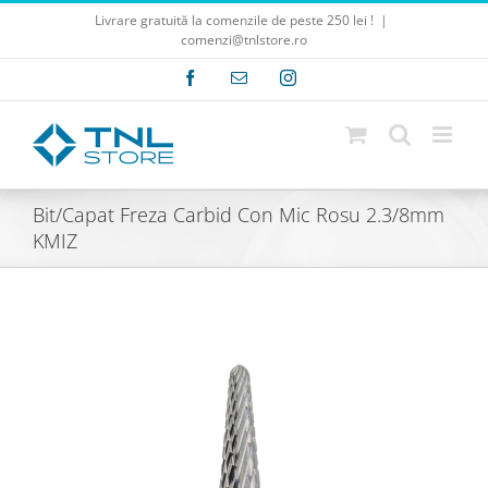
Skip
Livrare gratuită la comenzile de peste 250 lei !
|
to
comenzi@tnlstore.ro
content
Facebook
E-
Instagram
mail:
Bit/Capat Freza Carbid Con Mic Rosu 2.3/8mm
KMIZ