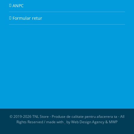
ANPC
Formular retur
© 2019-
2026 TNL Store - Produse de calitate pentru afacerera ta - All
Rights Reserved / made with
by
Web Design Agency
&
MWP