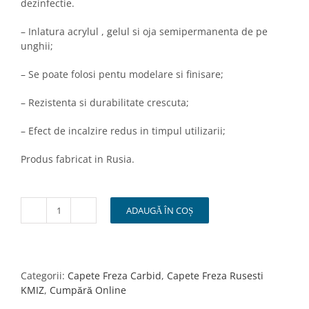
dezinfectie.
– Inlatura acrylul , gelul si oja semipermanenta de pe
unghii;
– Se poate folosi pentu modelare si finisare;
– Rezistenta si durabilitate crescuta;
– Efect de incalzire redus in timpul utilizarii;
Produs fabricat in Rusia.
ADAUGĂ ÎN COȘ
Cantitate
Bit/Capat
Freza
Conic
Rosu
Categorii:
Capete Freza Carbid
,
Capete Freza Rusesti
6/14mm
KMIZ
,
Cumpără Online
KMIZ