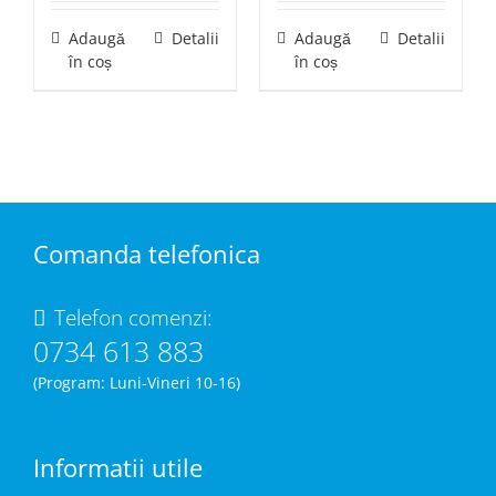
a
este:
fost:
34,00 lei.
Adaugă
Detalii
Adaugă
Detalii
36,00 lei.
în coș
în coș
Comanda telefonica
Telefon comenzi:
0734 613 883
(Program: Luni-Vineri 10-16)
Informatii utile