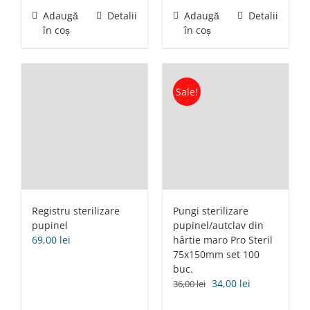
Adaugă
Detalii
Adaugă
Detalii
în coș
în coș
Sale!
Registru sterilizare
Pungi sterilizare
pupinel
pupinel/autclav din
69,00
lei
hârtie maro Pro Steril
75x150mm set 100
buc.
Prețul
Prețul
34,00
lei
36,00
lei
inițial
curent