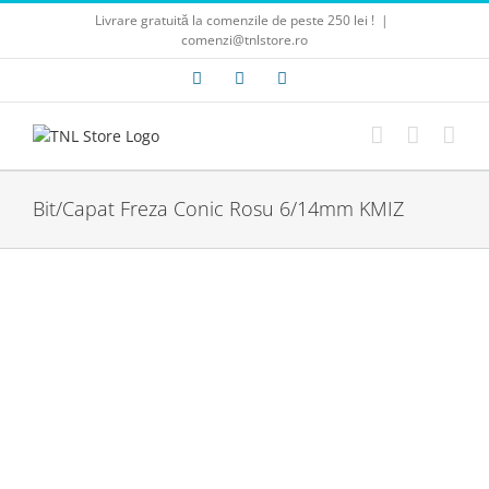
Skip
Livrare gratuită la comenzile de peste 250 lei !
|
to
comenzi@tnlstore.ro
content
Facebook
E-
Instagram
mail:
Bit/Capat Freza Conic Rosu 6/14mm KMIZ