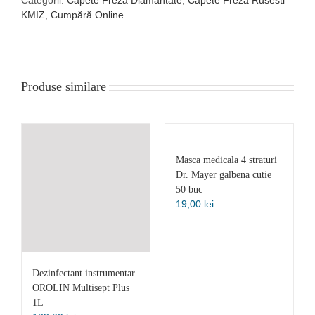
Categorii:
Capete Freza Diamantate
,
Capete Freza Rusesti
Flacara
KMIZ
,
Cumpără Online
Albastru
2.3/10mm
KMIZ
Produse similare
Masca medicala 4 straturi
Dr. Mayer galbena cutie
50 buc
19,00
lei
Dezinfectant instrumentar
OROLIN Multisept Plus
1L