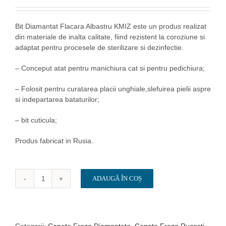
Bit Diamantat Flacara Albastru KMIZ este un produs realizat
din materiale de inalta calitate, fiind rezistent la coroziune si
adaptat pentru procesele de sterilizare si dezinfectie.
– Conceput atat pentru manichiura cat si pentru pedichiura;
– Folosit pentru curatarea placii unghiale,slefuirea pielii aspre
si indepartarea bataturilor;
– bit cuticula;
Produs fabricat in Rusia.
ADAUGĂ ÎN COȘ
Cantitate
Bit/
Capat
Freza
Diamantat