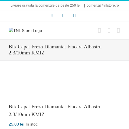
Skip
Livrare gratuită la comenzile de peste 250 lei !
|
comenzi@tnlstore.ro
to
content
Facebook
E-
Instagram
mail:
Bit/ Capat Freza Diamantat Flacara Albastru
2.3/10mm KMIZ
Bit/ Capat Freza Diamantat Flacara Albastru
2.3/10mm KMIZ
25,00
lei
În stoc