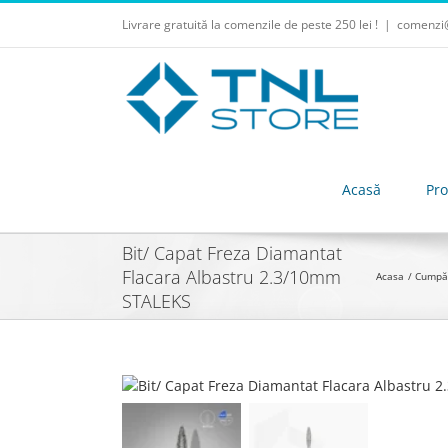
Skip
Livrare gratuită la comenzile de peste 250 lei !
|
comenzi@
to
content
Acasă
Pr
Bit/ Capat Freza Diamantat
Flacara Albastru 2.3/10mm
Acasa
Cumpă
STALEKS