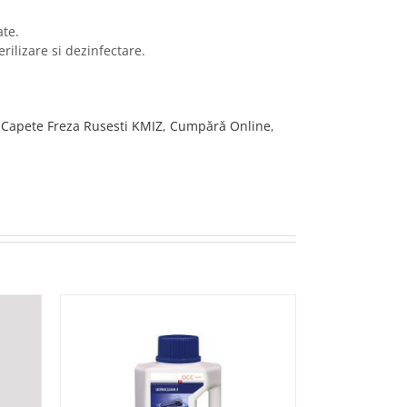
ate.
erilizare si dezinfectare.
,
Capete Freza Rusesti KMIZ
,
Cumpără Online
,