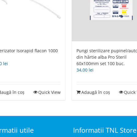
erizator Isorapid flacon 1000
Pungi sterilizare pupinel/aut
din hârtie alba Pro Steril
00
lei
60x100mm set 100 buc.
34,00
lei
daugă în coș
Quick View
Adaugă în coș
Quick
rmatii utile
Informatii TNL Store