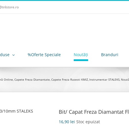
tnlstore.ro
oduse
%Oferte Speciale
Noutăți
Branduri
ră Online
Capete Freza Diamantate
Capete Freza Rusesti KMIZ
Instrumentar STALEKS
Noută
Bit/ Capat Freza Diamantat 
16,90
lei
Stoc epuizat