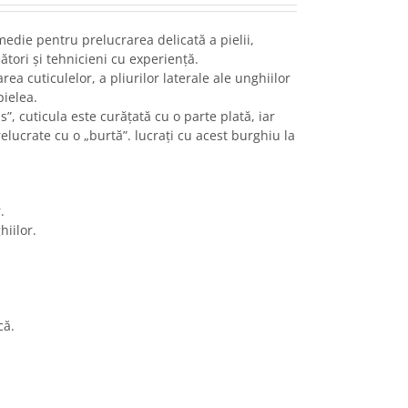
medie pentru prelucrarea delicată a pielii,
ători și tehnicieni cu experiență.
ea cuticulelor, a pliurilor laterale ale unghiilor
pielea.
”, cuticula este curățată cu o parte plată, iar
relucrate cu o „burtă”. lucrați cu acest burghiu la
.
hiilor.
că.