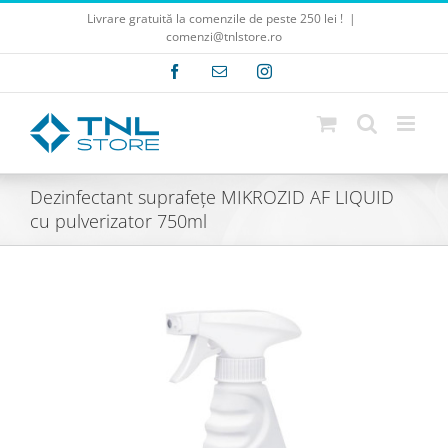
Skip
Livrare gratuită la comenzile de peste 250 lei !
|
to
comenzi@tnlstore.ro
content
Facebook
E-
Instagram
mail:
Dezinfectant suprafețe MIKROZID AF LIQUID
cu pulverizator 750ml