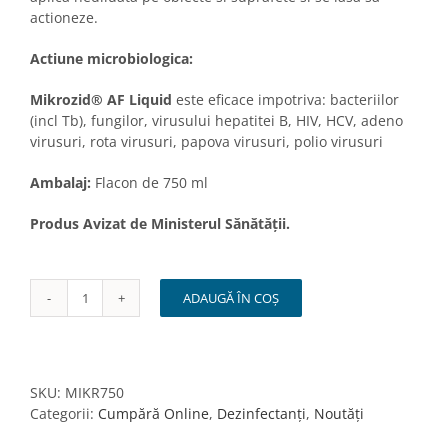
actioneze.
Actiune microbiologica:
Mikrozid® AF Liquid
este eficace impotriva: bacteriilor
(incl Tb), fungilor, virusului hepatitei B, HIV, HCV, adeno
virusuri, rota virusuri, papova virusuri, polio virusuri
Ambalaj:
Flacon de 750 ml
Produs Avizat de Ministerul Sănătății.
ADAUGĂ ÎN COȘ
Cantitate
Dezinfectant
suprafețe
MIKROZID
AF
SKU:
MIKR750
LIQUID
Categorii:
Cumpără Online
,
Dezinfectanți
,
Noutăți
cu