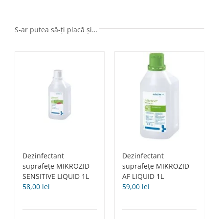
pulverizator
750ml
S-ar putea să-ți placă și…
Dezinfectant
Dezinfectant
suprafețe MIKROZID
suprafețe MIKROZID
SENSITIVE LIQUID 1L
AF LIQUID 1L
58,00
lei
59,00
lei