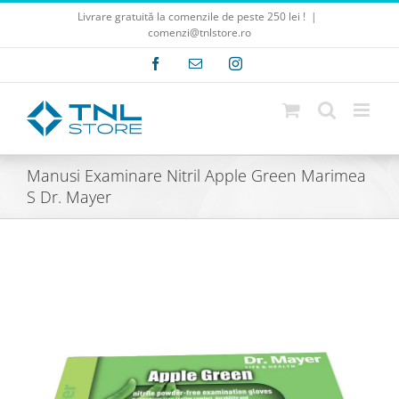
Skip
Livrare gratuită la comenzile de peste 250 lei !
|
to
comenzi@tnlstore.ro
content
Facebook
E-
Instagram
mail:
Manusi Examinare Nitril Apple Green Marimea
S Dr. Mayer