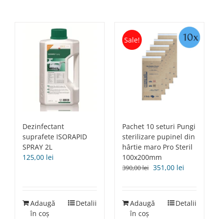
Sale!
Dezinfectant
Pachet 10 seturi Pungi
suprafete ISORAPID
sterilizare pupinel din
SPRAY 2L
hârtie maro Pro Steril
125,00
lei
100x200mm
Prețul
Prețul
351,00
lei
390,00
lei
inițial
curent
a
este:
fost:
351,00 lei.
Adaugă
Detalii
Adaugă
Detalii
390,00 lei.
în coș
în coș