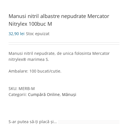
Manusi nitril albastre nepudrate Mercator
Nitrylex 100buc M
32,90
lei
Stoc epuizat
Manusi nitril nepudrate, de unica folosinta Mercator
nitrylex® marimea S.
Ambalare: 100 bucati/cutie.
SKU:
MERB-M
Categorii:
Cumpără Online
,
Mănuși
S-ar putea să-ți placă și…