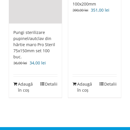
100x200mm
Prețul
Prețul
351,00
lei
390,00
lei
inițial
curent
a
este:
fost:
351,00 lei.
Pungi sterilizare
390,00 lei.
pupinel/autclav din
hârtie maro Pro Steril
75x150mm set 100
buc.
Prețul
Prețul
34,00
lei
36,00
lei
inițial
curent
a
este:
fost:
34,00 lei.
Adaugă
Detalii
Adaugă
Detalii
36,00 lei.
în coș
în coș