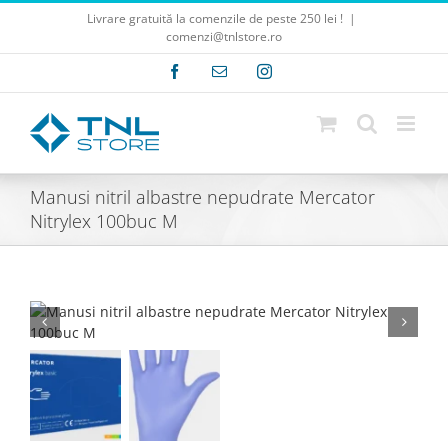
Skip
Livrare gratuită la comenzile de peste 250 lei !
|
to
comenzi@tnlstore.ro
content
Facebook
E-
Instagram
mail:
Manusi nitril albastre nepudrate Mercator
Nitrylex 100buc M