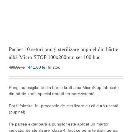
Pachet 10 seturi pungi sterilizare pupinel din hârtie
albă Micro STOP 100x200mm set 100 buc.
Prețul
Prețul
441,00
lei
În stoc
490,00
lei
inițial
curent
a
este:
fost:
441,00 lei.
Pungi autosigilante din hârtie kraft alba MicroStop fabricate
490,00 lei.
din hârtie kraft special tratată termorezistentă.
Pot fi folosite în procesele de sterilizare cu căldură uscată
(pupinel) .
Pe partea exterioară a pungilor este aplicat un martor
indicator de sterilizare clasa 4, fapt ce permite distingerea