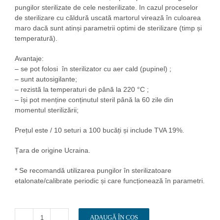
pungilor sterilizate de cele nesterilizate. In cazul proceselor
de sterilizare cu căldură uscată martorul virează în culoarea
maro dacă sunt atinși parametrii optimi de sterilizare (timp și
temperatură).
Avantaje:
– se pot folosi în sterilizator cu aer cald (pupinel) ;
– sunt autosigilante;
– rezistă la temperaturi de până la 220 °C ;
– își pot menține conținutul steril până la 60 zile din
momentul sterilizării;
Prețul este / 10 seturi a 100 bucăți și include TVA 19%.
Țara de origine Ucraina.
* Se recomandă utilizarea pungilor în sterilizatoare
etalonate/calibrate periodic și care funcționează în parametri.
ADAUGĂ ÎN COȘ