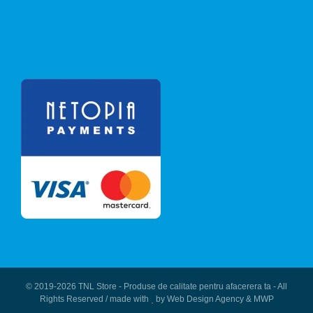
© 2019-
2026 TNL Store - Produse de calitate pentru afacerera ta - All
Rights Reserved / made with
by
Web Design Agency
&
MWP