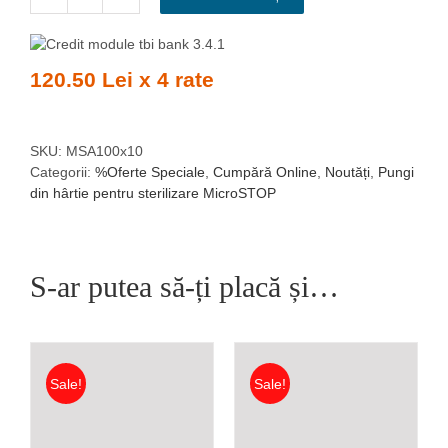
Cantitate
Pachet
10
seturi
120.50 Lei x 4 rate
pungi
sterilizare
pupinel
din
SKU:
MSA100x10
hârtie
Categorii:
%Oferte Speciale
,
Cumpără Online
,
Noutăți
,
Pungi
albă
din hârtie pentru sterilizare MicroSTOP
Micro
STOP
100x200mm
set
S-ar putea să-ți placă și…
100
buc.
Sale!
Sale!