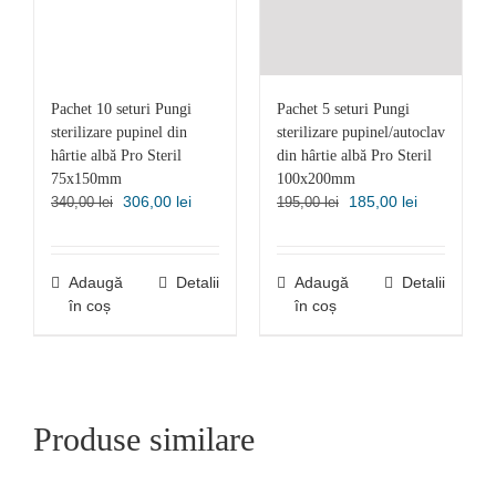
Pachet 10 seturi Pungi
Pachet 5 seturi Pungi
sterilizare pupinel din
sterilizare pupinel/autoclav
hârtie albă Pro Steril
din hârtie albă Pro Steril
75x150mm
100x200mm
Prețul
Prețul
Prețul
Prețul
306,00
lei
185,00
lei
340,00
lei
195,00
lei
inițial
curent
inițial
curent
a
este:
a
este:
fost:
306,00 lei.
fost:
185,00 lei.
Adaugă
Detalii
Adaugă
Detalii
340,00 lei.
195,00 lei.
în coș
în coș
Produse similare