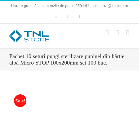
Skip
Livrare gratuită la comenzile de peste 250 lei !
|
comenzi@tnlstore.ro
to
content
Facebook
E-
Instagram
mail:
Pachet 10 seturi pungi sterilizare pupinel din hârtie
albă Micro STOP 100x200mm set 100 buc.
Sale!