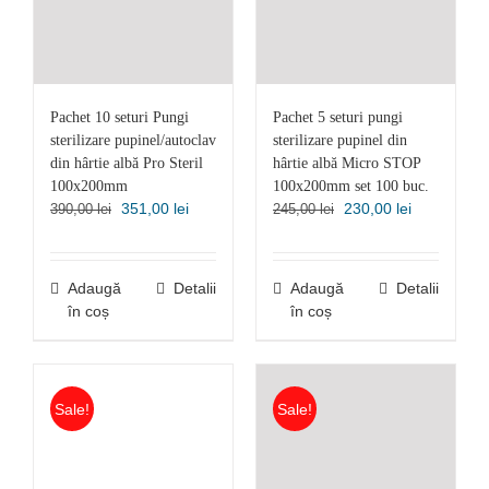
Pachet 10 seturi Pungi
Pachet 5 seturi pungi
sterilizare pupinel/autoclav
sterilizare pupinel din
din hârtie albă Pro Steril
hârtie albă Micro STOP
100x200mm
100x200mm set 100 buc.
Prețul
Prețul
Prețul
Prețul
351,00
lei
230,00
lei
390,00
lei
245,00
lei
inițial
curent
inițial
curent
a
este:
a
este:
fost:
351,00 lei.
fost:
230,00 lei.
Adaugă
Detalii
Adaugă
Detalii
390,00 lei.
245,00 lei.
în coș
în coș
Sale!
Sale!