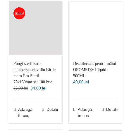
Sale!
Pungi sterilizare
Dezinfectant pentru mâini
pupinel/autclav din hârtie
OROMED® Liquid
maro Pro Steril
500ML
49,00
lei
75x150mm set 100 buc.
Prețul
Prețul
34,00
lei
36,00
lei
inițial
curent
a
este:
fost:
34,00 lei.
Adaugă
Detalii
Adaugă
Detalii
36,00 lei.
în coș
în coș