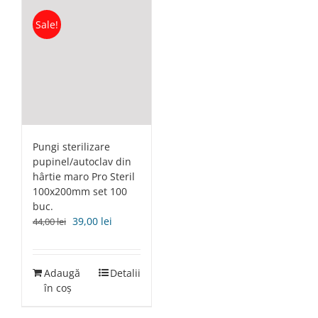
Sale!
Pungi sterilizare
pupinel/autoclav din
hârtie maro Pro Steril
100x200mm set 100
buc.
Prețul
Prețul
39,00
lei
44,00
lei
inițial
curent
a
este:
fost:
39,00 lei.
Adaugă
Detalii
44,00 lei.
în coș