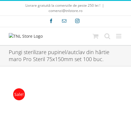
Skip
Livrare gratuită la comenzile de peste 250 lei !
|
to
comenzi@tnlstore.ro
content
Facebook
E-
Instagram
mail:
Pungi sterilizare pupinel/autclav din hârtie
maro Pro Steril 75x150mm set 100 buc.
Sale!