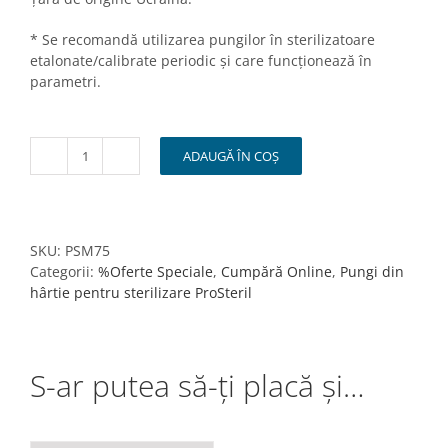
* Se recomandă utilizarea pungilor în sterilizatoare
etalonate/calibrate periodic și care funcționează în
parametri.
ADAUGĂ ÎN COȘ
Cantitate
Pungi
sterilizare
pupinel/autclav
din
SKU:
PSM75
hârtie
Categorii:
%Oferte Speciale
,
Cumpără Online
,
Pungi din
maro
hârtie pentru sterilizare ProSteril
Pro
Steril
75x150mm
S-ar putea să-ți placă și…
set
100
buc.