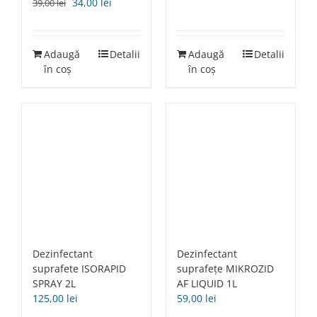
Prețul
Prețul
34,00
lei
39,00
lei
inițial
curent
a
este:
fost:
34,00 lei.
Adaugă
Detalii
Adaugă
Detalii
39,00 lei.
în coș
în coș
Dezinfectant
Dezinfectant
suprafete ISORAPID
suprafețe MIKROZID
SPRAY 2L
AF LIQUID 1L
125,00
lei
59,00
lei