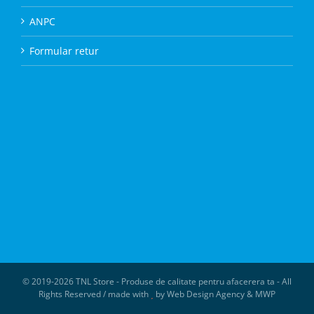
ANPC
Formular retur
© 2019-
2026 TNL Store - Produse de calitate pentru afacerera ta - All
Rights Reserved / made with
by
Web Design Agency
&
MWP