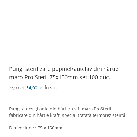
Pungi sterilizare pupinel/autclav din hârtie
maro Pro Steril 75x150mm set 100 buc.
Prețul
Prețul
34,00
lei
În stoc
36,00
lei
inițial
curent
a
este:
fost:
34,00 lei.
Pungi autosigilante din hârtie kraft maro ProSteril
36,00 lei.
fabricate din hârtie kraft special tratată termorezistentă.
Dimensiune : 75 x 150mm.