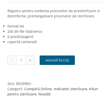
Registru pentru evidența proceselor de presterilizare si
dezinfectie, premergatoare proceselor de sterilizare.
format A4
200 de file față/verso
6 poziții/pagină
copertă cartonată
ADAUGĂ ÎN COȘ
Cantitate
Registru
presterilizare/dezinfectie
SKU:
REGPRES
Categorii:
Cumpără Online
,
Indicatori sterilizare
,
Kituri
pentru sterilizare
,
Noutăți