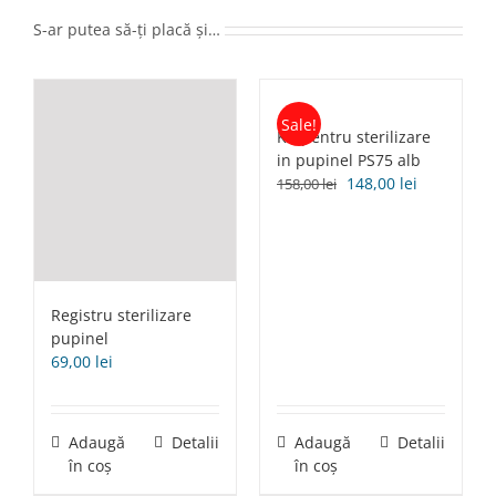
S-ar putea să-ți placă și…
Sale!
Kit pentru sterilizare
in pupinel PS75 alb
Prețul
Prețul
148,00
lei
158,00
lei
inițial
curent
a
este:
fost:
148,00 lei.
158,00 lei.
Registru sterilizare
pupinel
69,00
lei
Adaugă
Detalii
Adaugă
Detalii
în coș
în coș