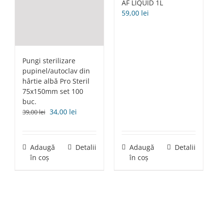
AF LIQUID 1L
59,00
lei
Pungi sterilizare
pupinel/autoclav din
hârtie albă Pro Steril
75x150mm set 100
buc.
Prețul
Prețul
34,00
lei
39,00
lei
inițial
curent
a
este:
fost:
34,00 lei.
Adaugă
Detalii
Adaugă
Detalii
39,00 lei.
în coș
în coș