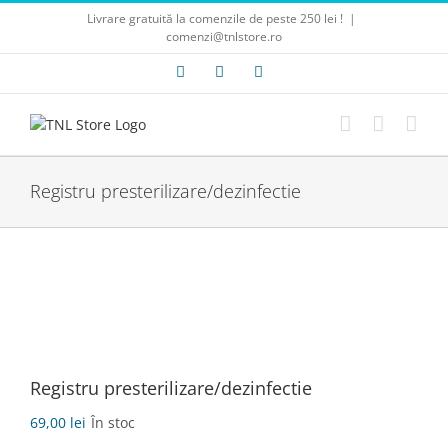
Skip
Livrare gratuită la comenzile de peste 250 lei !
|
to
comenzi@tnlstore.ro
content
Facebook
E-
Instagram
mail:
Registru presterilizare/dezinfectie
Registru presterilizare/dezinfectie
69,00
lei
În stoc