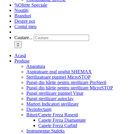
%Oferte Speciale
Noutăți
Branduri
Despre noi
Contul meu
Cautare...
Acasă
Produse
Aparatura
Aspiratoare praf unghii SHEMAX
Sterilizatoare pupinel MicroSTOP
Pungi din hârtie pentru sterilizare ProSteril
Pungi din hârtie pentru sterilizare MicroSTOP
Pungi sterilizare pupinel Vinar
Pungi sterilizare autoclav
Martori Indicatori sterilizare
Dezinfectanți
Bituri/Capete Freza Rusesti
Capete Freza Diamantate
Capete Freza Carbid
Instrumentar Staleks