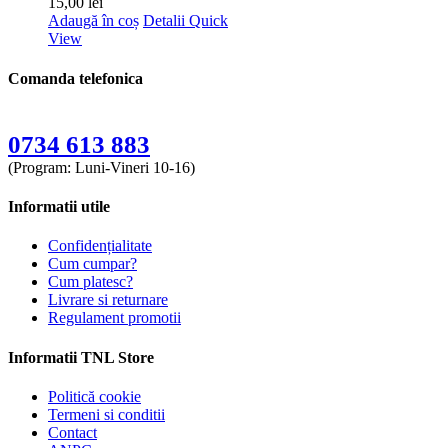
15,00
lei
Adaugă în coș
Detalii
Quick
View
Comanda telefonica
Telefon comenzi:
0734 613 883
(Program: Luni-Vineri 10-16)
Informatii utile
Confidențialitate
Cum cumpar?
Cum platesc?
Livrare si returnare
Regulament promotii
Informatii TNL Store
Politică cookie
Termeni si conditii
Contact