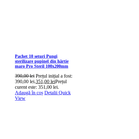
Pachet 10 seturi Pungi
sterilizare pupinel din hârtie
maro Pro Steril 100x200mm
390,00
lei
Prețul inițial a fost:
390,00 lei.
351,00
lei
Prețul
curent este: 351,00 lei.
Adaugă în coș
Detalii
Quick
View