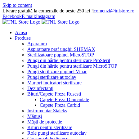
Skip to content
Livrare gratuită la comenzile de peste 250 lei !
|
comenzi@tnlstore.ro
Facebook
E-mail:
Instagram
Acasă
Produse
Aparatura
Aspiratoare praf unghii SHEMAX
Sterilizatoare pupinel MicroSTOP
Pungi din hârtie pentru sterilizare ProSteril
Pungi din hârtie pentru sterilizare MicroSTOP
Pungi sterilizare pupinel Vinar
Pungi sterilizare autoclav
Martori Indicatori sterilizare
Dezinfectanți
Bituri/Capete Freza Rusesti
Capete Freza Diamantate
Capete Freza Carbid
Instrumentar Staleks
Mănuși
Măști de protecție
Kituri pentru sterilizare
Role pungi sterilizare autoclav
Consumabile diverse