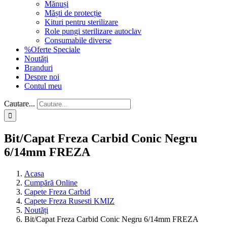
Mănuși
Măști de protecție
Kituri pentru sterilizare
Role pungi sterilizare autoclav
Consumabile diverse
%Oferte Speciale
Noutăți
Branduri
Despre noi
Contul meu
Cautare...
Bit/Capat Freza Carbid Conic Negru
6/14mm FREZA
Acasa
Cumpără Online
Capete Freza Carbid
Capete Freza Rusesti KMIZ
Noutăți
Bit/Capat Freza Carbid Conic Negru 6/14mm FREZA