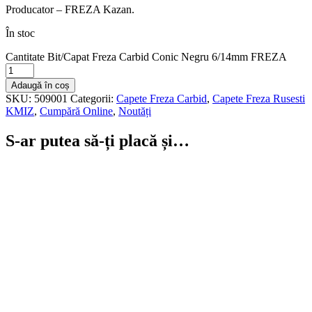
Producator – FREZA Kazan.
În stoc
Cantitate Bit/Capat Freza Carbid Conic Negru 6/14mm FREZA
Adaugă în coș
SKU:
509001
Categorii:
Capete Freza Carbid
,
Capete Freza Rusesti
KMIZ
,
Cumpără Online
,
Noutăți
S-ar putea să-ți placă și…