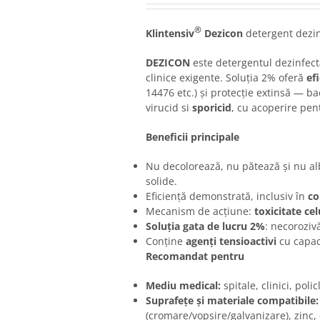
®
Klintensiv
Dezicon
detergent dezin
DEZICON
este detergentul dezinfec
clinice exigente. Soluția 2% oferă
ef
14476 etc.) și protecție extinsă — bac
virucid si
sporicid
, cu acoperire pent
Beneficii principale
Nu decolorează, nu pătează și nu al
solide.
Eficiență demonstrată, inclusiv în
co
Mecanism de acțiune:
toxicitate cel
Solu
ț
ia gata de lucru 2%
: necoroziv
Conține
agen
ț
i tensioactivi
cu capac
Recomandat pentru
Mediu medical:
spitale, clinici, poli
Suprafe
ț
e
ș
i materiale compatibile:
(cromare/vopsire/galvanizare), zinc,