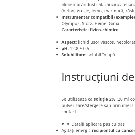
alimentar/industrial, cauciuc, teflon
(beton, gresie, lemn, marmură, răși
Instrumentar compatibil (exemple)
Olympus, Storz, Heine, Gima.
Caracteristici fizico-chimice
Aspect:
lichid ușor vâscos, necolorat
pH:
12,8 ± 0,5
Solubilitate:
solubil în apă.
Instrucțiuni de
Se utilizează ca
soluție 2%
(20 ml co
pulverizare/ștergere sau prin imers
contact.
🔽 Detalii aplicare pas cu pas
Agitați energic
recipientul cu conce