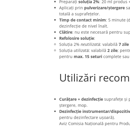
Preparați
soluția 2%
: 20 ml produs 
Aplicați prin
pulverizare/ștergere
s
totală a suprafețelor.
Timp de contact minim
: 5 minute (
dezinfecție de nivel înalt.
Clătire
: nu este necesară pentru sup
Refolosire soluție
:
Soluția 2%
neutilizată
: valabilă
7 zile
Soluția
utilizată
: valabilă
2 zile
; pent
pentru
max. 15 seturi
complete sa
Utilizări reco
Curățare + dezinfecție
suprafețe și 
ștergere, mop.
Dezinfecție instrumentar/dispoziti
pentru dezinfectare ușoară).
Aviz Comisia Națională pentru Produ