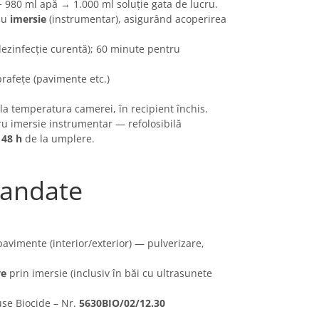
+ 980 ml apă → 1.000 ml soluție gata de lucru.
au
imersie
(instrumentar), asigurând acoperirea
dezinfecție curentă); 60 minute pentru
rafețe (pavimente etc.)
la temperatura camerei, în recipient închis.
ru imersie instrumentar — refolosibilă
u
48 h
de la umplere.
mandate
pavimente (interior/exterior) — pulverizare,
ve
prin imersie (inclusiv în băi cu ultrasunete
se Biocide – Nr.
5630BIO/02/12.30