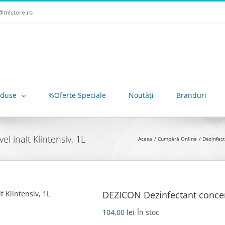
tnlstore.ro
oduse
%Oferte Speciale
Noutăți
Branduri
 inalt Klintensiv, 1L
Acasa
Cumpără Online
Dezinfect
DEZICON Dezinfectant concentr
104,00
lei
În stoc