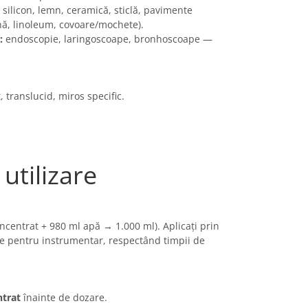
, silicon, lemn, ceramică, sticlă, pavimente
nă, linoleum, covoare/mochete).
:
endoscopie, laringoscoape, bronhoscoape —
, translucid, miros specific.
 utilizare
ncentrat + 980 ml apă → 1.000 ml). Aplicați prin
ie pentru instrumentar, respectând timpii de
ntrat
înainte de dozare.