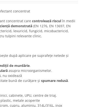
fectant concentrat
tant concentrat care
controlează riscul
în medii
icien
ț
ă
demonstrat
ă
(EN 1276, EN 13697, EN
tericid, levuricid, fungicid, micobactericid,
ru tulpini relevante clinic.
bește după aplicare pe suprafețe netede și
ndi
ț
ii de murd
ă
rie
.
ulară
asupra microorganismelor.
ă, nu oxidează
itate bună de curățare și
spumare redusă
.
clinici, cabinete, UPU, centre de triaj.
plastic, metale acoperite
 crom, cupru, aluminiu, 314L/316L, inox