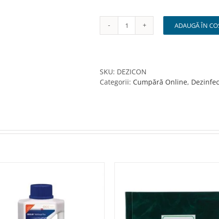
ADAUGĂ ÎN CO
Cantitate
DEZICON
Dezinfectant
concentrat
de
SKU:
DEZICON
nivel
Categorii:
Cumpără Online
,
Dezinfec
inalt
Klintensiv,
1L