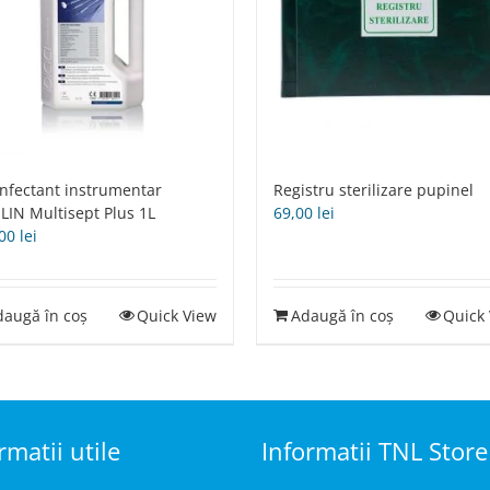
nfectant instrumentar
Registru sterilizare pupinel
IN Multisept Plus 1L
69,00
lei
,00
lei
daugă în coș
Quick View
Adaugă în coș
Quick
rmatii utile
Informatii TNL Store