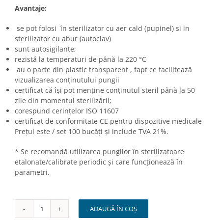
Avantaje:
se pot folosi în sterilizator cu aer cald (pupinel) si in
sterilizator cu abur (autoclav)
sunt autosigilante;
rezistă la temperaturi de până la 220 °C
au o parte din plastic transparent , fapt ce facilitează
vizualizarea conținutului pungii
certificat că își pot menține conținutul steril până la 50
zile din momentul sterilizării;
corespund cerințelor ISO 11607
certificat de conformitate CE pentru dispozitive medicale
Prețul este / set 100 bucăți și include TVA 21%.
* Se recomandă utilizarea pungilor în sterilizatoare
etalonate/calibrate periodic și care funcționează în
parametri.
ADAUGĂ ÎN COȘ
Cantitate