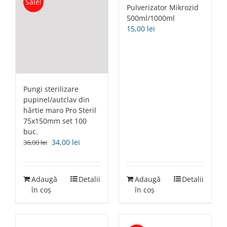
Sale!
Pulverizator Mikrozid
500ml/1000ml
15,00
lei
Pungi sterilizare
pupinel/autclav din
hârtie maro Pro Steril
75x150mm set 100
buc.
Prețul
Prețul
34,00
lei
36,00
lei
inițial
curent
a
este:
fost:
34,00 lei.
Adaugă
Detalii
Adaugă
Detalii
36,00 lei.
în coș
în coș