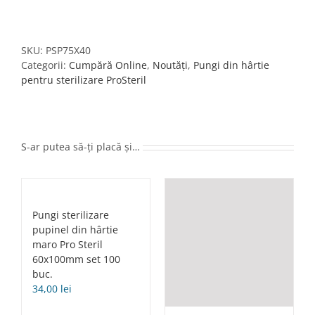
Pungi
sterilizare
pupinel/autoclav
din
SKU:
PSP75X40
hârtie+plastic
Categorii:
Cumpără Online
,
Noutăți
,
Pungi din hârtie
Pro
pentru sterilizare ProSteril
Steril
75x40mm
set
100
S-ar putea să-ți placă și…
buc.
Pungi sterilizare
pupinel din hârtie
maro Pro Steril
60x100mm set 100
buc.
34,00
lei