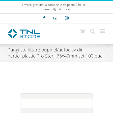
Skip
Livrare gratuită la comenzile de peste 250 lei !
|
to
comenzi@tnlstore.ro
content
Facebook
E-
Instagram
mail:
Pungi sterilizare pupinel/autoclav din
hârtie+plastic Pro Steril 75x40mm set 100 buc.