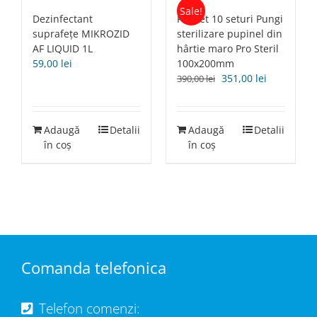
Sale!
Dezinfectant
Pachet 10 seturi Pungi
suprafețe MIKROZID
sterilizare pupinel din
AF LIQUID 1L
hârtie maro Pro Steril
59,00
lei
100x200mm
Prețul
Prețul
351,00
lei
390,00
lei
inițial
curent
a
este:
fost:
351,00 lei.
Adaugă
Detalii
Adaugă
Detalii
390,00 lei.
în coș
în coș
Comanda telefonica
Telefon comenzi: